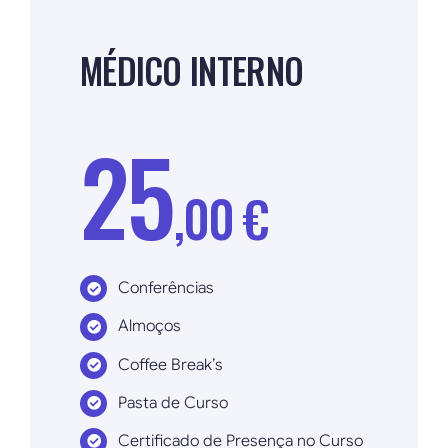
MÉDICO INTERNO
25
,00 €
Conferências
Almoços
Coffee Break’s
Pasta de Curso
Certificado de Presença no Curso