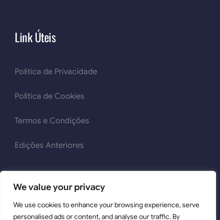
Link Úteis
Politica de Privacidade
Política de Cookies
Termos e Condições
Edições Anteriores
We value your privacy
We use cookies to enhance your browsing experience, serve
2026 © Mult'iTox | Todos os Direitos Reservados | Powered
personalised ads or content, and analyse our traffic. By
by