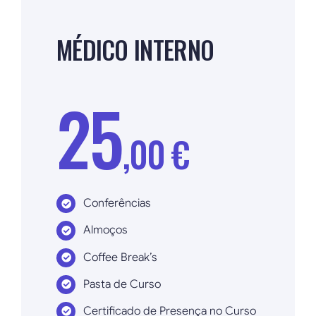
MÉDICO INTERNO
25
,00 €
Conferências
Almoços
Coffee Break’s
Pasta de Curso
Certificado de Presença no Curso