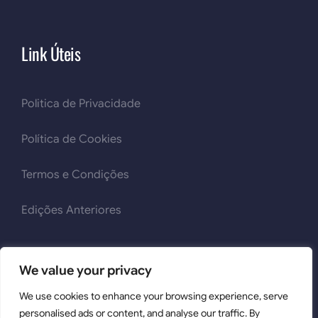
Link Úteis
Politica de Privacidade
Política de Cookies
Termos e Condições
Edições Anteriores
We value your privacy
We use cookies to enhance your browsing experience, serve
2026 © Mult'iTox | Todos os Direitos Reservados | Powered
personalised ads or content, and analyse our traffic. By
by