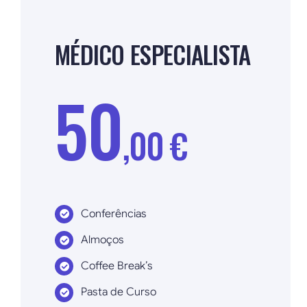
MÉDICO ESPECIALISTA
50
,00 €
Conferências
Almoços
Coffee Break’s
Pasta de Curso