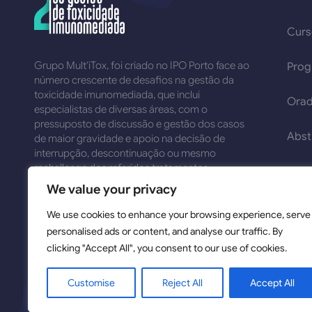
Cur
Grupo Mult’iTox, foi criado no IPO Porto face ao
Pro
número crescente de desafios na gestão da
toxicidade imunomediada, que inclui
Orad
especialistas de diversas áreas, com o
pressuposto de discussão e gestão dos casos
Abst
de maior gravidade e apoio na decisão de
interrupção, descontinuação ou mesmo
rechallenge dos referidos tratamentos.
Subm
We value your privacy
We use cookies to enhance your browsing experience, serve
personalised ads or content, and analyse our traffic. By
clicking "Accept All", you consent to our use of cookies.
Customise
Reject All
Accept All