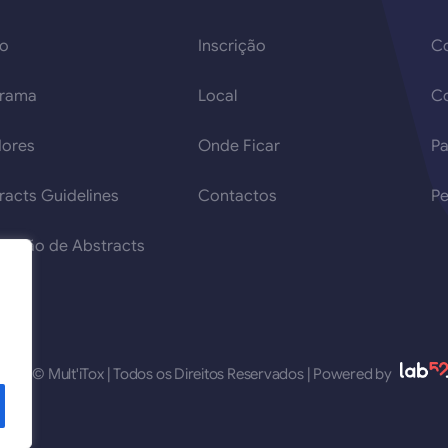
so
Inscrição
Co
grama
Local
C
ores
Onde Ficar
Pa
racts Guidelines
Contactos
Pe
issão de Abstracts
2026 © Mult'iTox | Todos os Direitos Reservados | Powered by