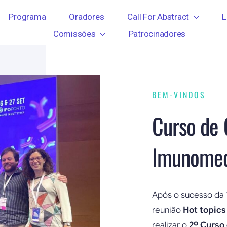
Programa
Oradores
Call For Abstract
L
Comissões
Patrocinadores
BEM-VINDOS
Curso de 
Imunomed
Após o sucesso da 1
reunião
Hot topics
realizar o
2º Curso