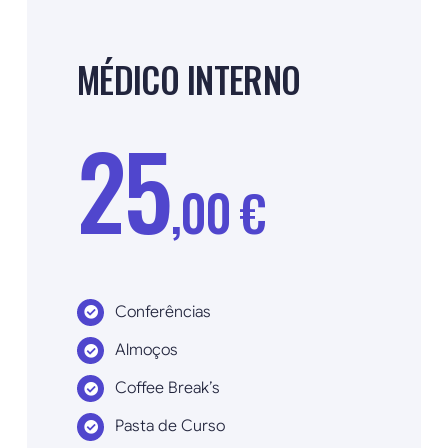
MÉDICO INTERNO
25
,00 €
Conferências
Almoços
Coffee Break’s
Pasta de Curso