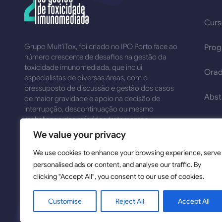
Cur
Grupo Mult’iTox, foi criado no IPO Porto face ao
Pro
número crescente de desafios na gestão da
toxicidade imunomediada, que inclui
Orad
especialistas de diversas áreas, com o
pressuposto de discussão e gestão dos casos
Abst
de maior gravidade e apoio na decisão de
interrupção, descontinuação ou mesmo
rechallenge dos referidos tratamentos.
Subm
We value your privacy
We use cookies to enhance your browsing experience, serve
personalised ads or content, and analyse our traffic. By
clicking "Accept All", you consent to our use of cookies.
Customise
Reject All
Accept All