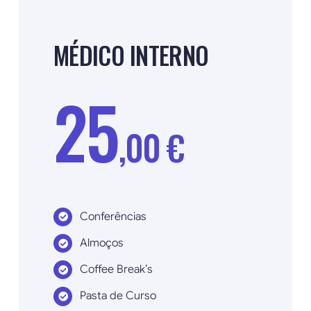
MÉDICO INTERNO
25
,00 €
Conferências
Almoços
Coffee Break’s
Pasta de Curso