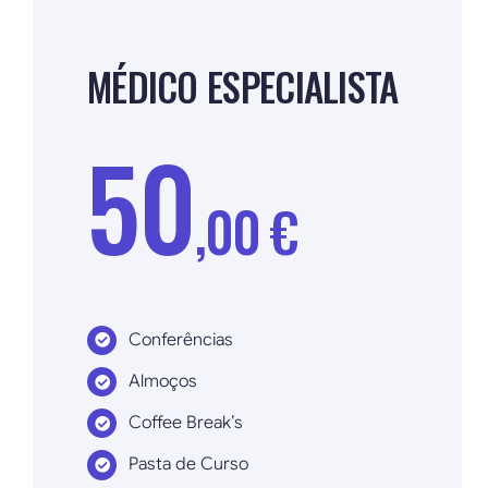
MÉDICO ESPECIALISTA
50
,00 €
Conferências
Almoços
Coffee Break’s
Pasta de Curso