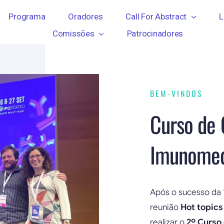
Programa
Oradores
Call For Abstract
L
Comissões
Patrocinadores
BEM-VINDOS
Curso de 
Imunomed
Após o sucesso da 1
reunião
Hot topics
realizar o
2º Curso