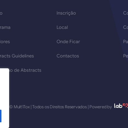
so
Inscrição
Co
grama
Local
C
ores
Onde Ficar
Pa
racts Guidelines
Contactos
Pe
issão de Abstracts
2026 © Mult'iTox | Todos os Direitos Reservados | Powered by